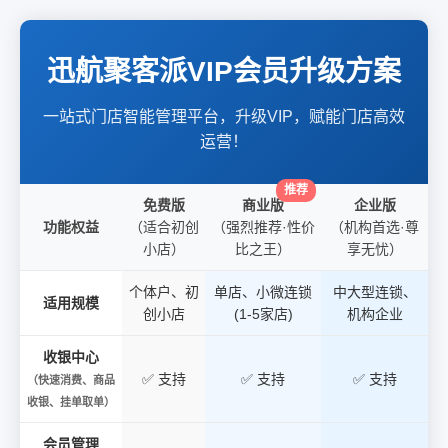
迅航聚客派VIP会员升级方案
一站式门店智能管理平台，升级VIP，赋能门店高效
运营！
免费版
商业版
企业版
功能权益
（适合初创
（强烈推荐·性价
（机构首选·尊
小店）
比之王）
享无忧）
个体户、初
单店、小微连锁
中大型连锁、
适用规模
创小店
(1-5家店)
机构企业
收银中心
✅ 支持
✅ 支持
✅ 支持
（快速消费、商品
收银、挂单取单）
会员管理